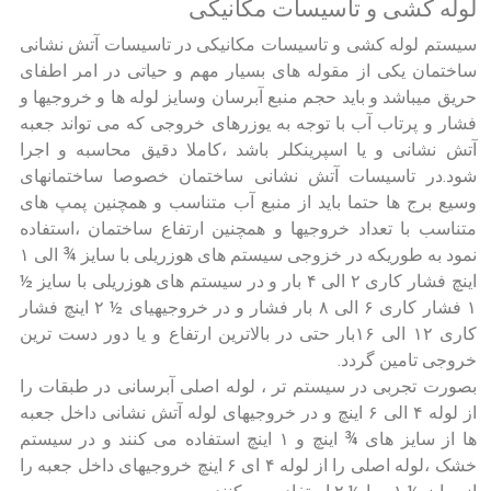
لوله کشی و تاسیسات مکانیکی
سیستم لوله کشی و تاسیسات مکانیکی در تاسیسات آتش نشانی
ساختمان یکی از مقوله های بسیار مهم و حیاتی در امر اطفای
حریق میباشد و باید حجم منبع آبرسان وسایز لوله ها و خروجیها و
فشار و پرتاب آب با توجه به یوزرهای خروجی که می تواند جعبه
آتش نشانی و یا اسپرینکلر باشد ،کاملا دقیق محاسبه و اجرا
شود.در تاسیسات آتش نشانی ساختمان خصوصا ساختمانهای
وسیع برج ها حتما باید از منبع آب متناسب و همچنین پمپ های
متناسب با تعداد خروجیها و همچنین ارتفاع ساختمان ،استفاده
نمود به طوریکه در خزوجی سیستم های هوزریلی با سایز ¾ الی ۱
اینچ فشار کاری ۲ الی ۴ بار و در سیستم های هوزریلی با سایز ½
۱ فشار کاری ۶ الی ۸ بار فشار و در خروجیهیای ½ ۲ اینچ فشار
کاری ۱۲ الی ۱۶بار حتی در بالاترین ارتفاع و یا دور دست ترین
خروجی تامین گردد.
بصورت تجربی در سیستم تر ، لوله اصلی آبرسانی در طبقات را
از لوله ۴ الی ۶ اینچ و در خروجیهای لوله آتش نشانی داخل جعبه
ها از سایز های ¾ اینچ و ۱ اینچ استفاده می کنند و در سیستم
خشک ،لوله اصلی را از لوله ۴ ای ۶ اینچ خروجیهای داخل جعبه را